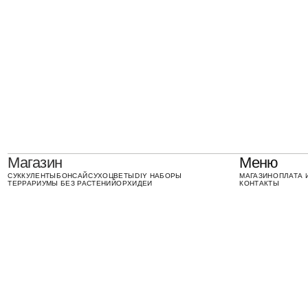
Магазин
Меню
СУККУЛЕНТЫ
БОНСАЙ
СУХОЦВЕТЫ
DIY НАБОРЫ
МАГАЗИН
ОПЛАТА И ДОСТАВ
ТЕРРАРИУМЫ БЕЗ РАСТЕНИЙ
ОРХИДЕИ
КОНТАКТЫ
Telegram
WhatsApp
© 2016-2026