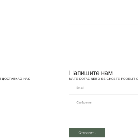
Напишите нам
КА
О НАС
MÁTE DOTAZ NEBO SE CHCETE PODĚLIT O SVOU ZKUŠENOST
Отправить
info@green-stor
ПОЛИТИКА КОНФИДЕНЦИАЛЬНОСТИ
ПУБЛИЧНАЯ ОФЕРТА