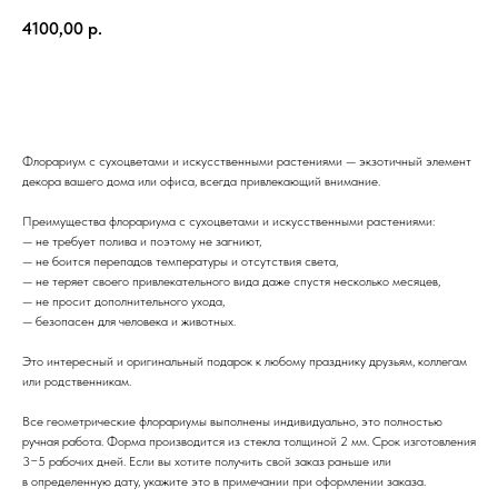
4100,00
р.
Добавить в корзину
Флорариум с сухоцветами и искусственными растениями — экзотичный элемент
декора вашего дома или офиса, всегда привлекающий внимание.
Преимущества флорариума с сухоцветами и искусственными растениями:
— не требует полива и поэтому не загниют,
— не боится перепадов температуры и отсутствия света,
— не теряет своего привлекательного вида даже спустя несколько месяцев,
— не просит дополнительного ухода,
— безопасен для человека и животных.
Это интересный и оригинальный подарок к любому празднику друзьям, коллегам
или родственникам.
Все геометрические флорариумы выполнены индивидуально, это полностью
ручная работа. Форма производится из стекла толщиной 2 мм. Срок изготовления
Магазин
3−5 рабочих дней. Если вы хотите получить свой заказ раньше или
СУККУЛЕНТЫ
в определенную дату, укажите это в примечании при оформлении заказа.
БОНСАЙ