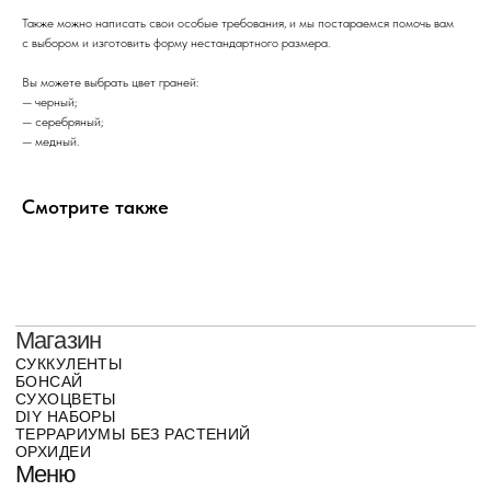
СУХОЦВЕТЫ
DIY НАБОРЫ
Также можно написать свои особые требования, и мы постараемся помочь вам
ТЕРРАРИУМЫ БЕЗ РАСТЕНИЙ
с выбором и изготовить форму нестандартного размера.
ОРХИДЕИ
Меню
МАГАЗИН
ОПЛАТА И ДОСТАВКА
Вы можете выбрать цвет граней:
О НАС
КОНТАКТЫ
Напишите нам
НАВЕРХ
— черный;
— серебряный;
У ВАС ЕСТЬ ВОПРОС ИЛИ ВЫ ХОТИТЕ
— медный.
ПОДЕЛИТЬСЯ СВОИМ ОПЫТОМ? ОСТАВЬТЕ НАМ
СООБЩЕНИЕ
Смотрите также
Отправить
info@green-stories.
ru
Telegram
WhatsApp
© 2016-2026
ПОЛИТИКА КОНФИДЕНЦИАЛЬНОСТИ
ПУБЛИЧНАЯ ОФЕРТА
ПРАВИЛА ВОЗВРАТА