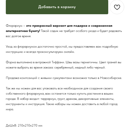
Добавить в корзину
Флорариум –
это прекрасный вариант для подарка и современная
альтернатива букету!
Такой садик не требует особого ухода и будет радовать
вас долгое время.
Уход за флорариумом достаточно простой, мы предоставляем вам подробную
инструкцию и всегда проконсультируем онлайн.
Форма выполнена в витражной Тиффани. Швы вазы герметичны. Цвет граней вы
можете выбрать во время заказа: серебрянный, медный либо черный.
Продажа композиций с живыми суккулентами возможна только в Новосибирске.
Так же мы можем для вас упаковать все необходимое для создания своего
собственного флорариума, вам останется только купить растения в вашем
городе. В набор входит: террариум, грунт, дренаж, декоративные элементы,
инструменты и инструкция. Такие наборы мы можем доставить в любой город
мира.
ДxШxВ: 210x210x270 мм